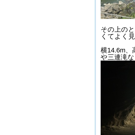
その上のと
くてよく見る
横14.6m
や三連滝など