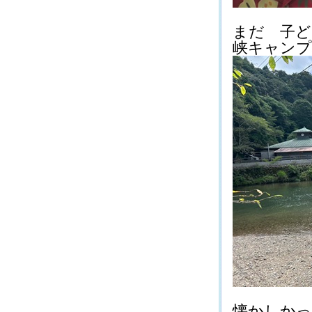
まだ 子ど
峡キャンプ場
懐かしかった