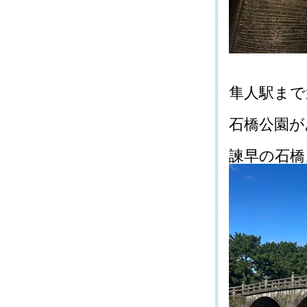
隼人駅まで送
石橋公園があ
諫早の石橋よ