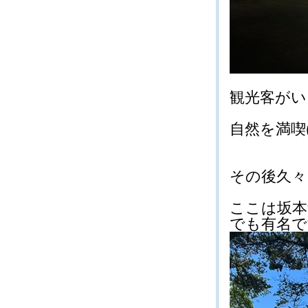
観光客がいま
自然を満喫(*^
その後久々に
ここは坂本
でも有名ですね