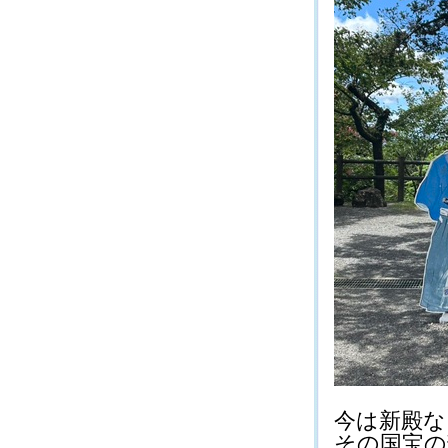
今は新殿な
その国宝の