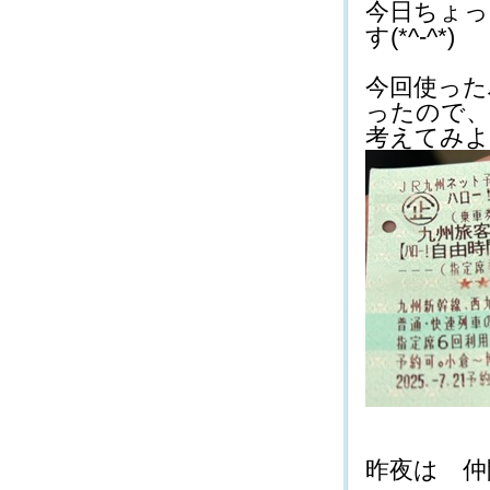
今日ちょっ
す(*^-^*)
今回使った
ったので、
考えてみよう
昨夜は 仲間