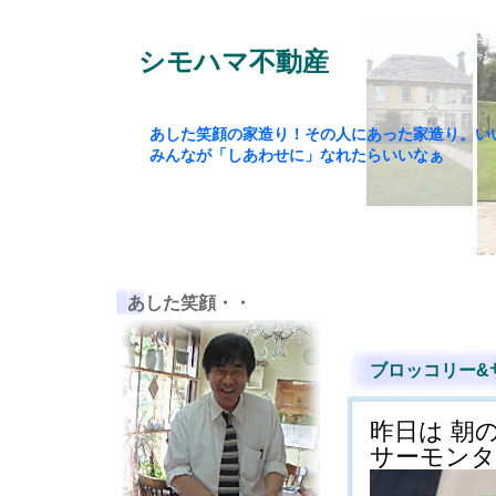
シモハマ不動産
あした笑顔の家造り！その人にあった家造り。い
みんなが「しあわせに」なれたらいいなぁ
あした笑顔・・
ブロッコリー&サ
昨日は 朝
サーモンタル