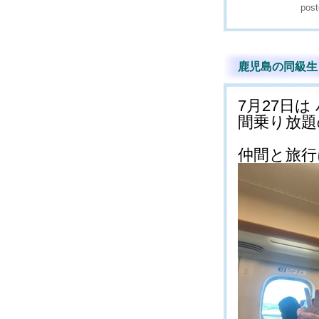
pos
鹿児島の同級生と(
7月27日
間乗り放題
仲間と旅行に(