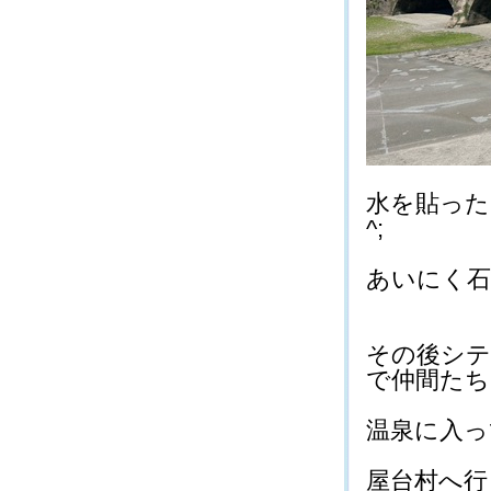
水を貼った
^;
あいにく石
その後シテ
で仲間たちと合
温泉に入って(
屋台村へ行き