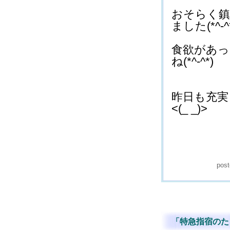
おそらく鎮
ました(*^-^
食欲があっ
ね(*^-^*)
昨日も充実
<(_ _)>
pos
「特急指宿のたま