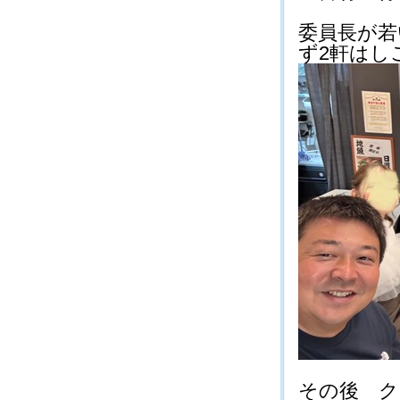
委員長が若
ず2軒はしご(*
その後 クラ