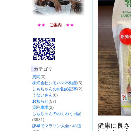
★★
ご案内
★★
カテゴリ
質問
(0)
株式会社シモハマ不動産
(3)
しもちゃんのお勧め記事
(2)
うないさん
(0)
お知らせ
(57)
貸駐車場
(2)
しもちゃんのわくわく日記
(3931)
健康に良さ
諫早でマラソン大会への道