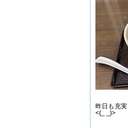
昨日も充実
<(_ _)>