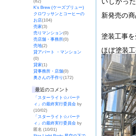
いしかったです
(82)
K’s Brew (ケーズブリュー)
クロワッサンとコーヒーの
新発売の商品
お店
(104)
売家
(3)
売りマンション
(0)
塗装工事を受
売店舗・事務所
(0)
売地
(2)
ほぼ塗装工事
貸アパート ・マンション
(0)
貸家
(1)
貸事務所・店舗
(0)
奥さんの手作り
(172)
最近のコメント
「スターライト☆パーテ
ィ」の最終実行委員会
by
(10/02)
「スターライト☆パーテ
ィ」の最終実行委員会
by
匿名 (10/01)
Star Light Party 星空の下で