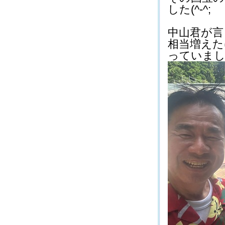
した(^-^;
中山君が言
相当増えた
っていました(