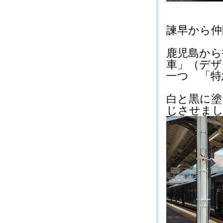
諫早から仲間
鹿児島から
車」（デザ
一つ 「特急
白と黒に塗
じさせましたよ