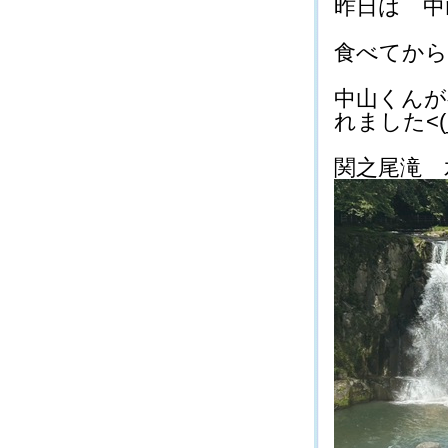
昨日は 中山
食べてから 
中山くんが
れました<(_
関之尾滝 水