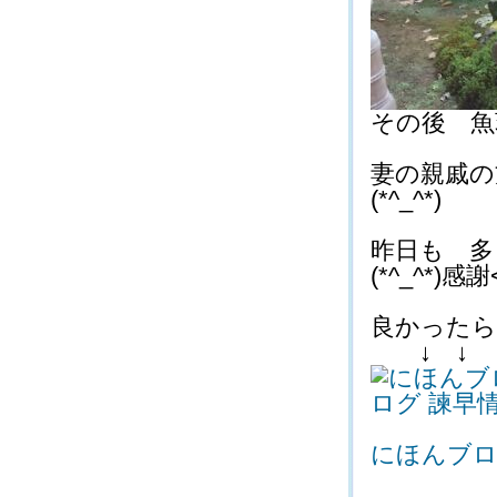
その後 魚荘
妻の親戚の
(*^_^*)
昨日も 多
(*^_^*)感謝<
良かったらク
↓ ↓
にほんブ