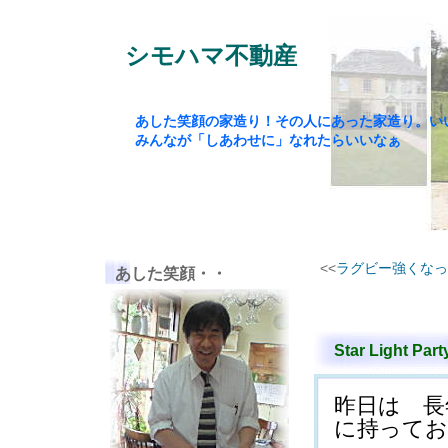
シモハマ不動産
あした笑顔の家造り！その人にあった家造り。い
みんなが「しあわせに」なれたらいいなぁ
<<
ラグビー強くなったん
あした笑顔・・
Star Ligh
昨日は 長
に持ってお