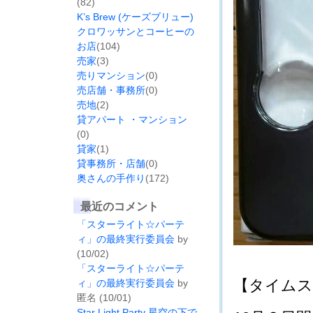
(82)
K’s Brew (ケーズブリュー)
クロワッサンとコーヒーの
お店
(104)
売家
(3)
売りマンション
(0)
売店舗・事務所
(0)
売地
(2)
貸アパート ・マンション
(0)
貸家
(1)
貸事務所・店舗
(0)
奥さんの手作り
(172)
最近のコメント
「スターライト☆パーテ
ィ」の最終実行委員会
by
(10/02)
「スターライト☆パーテ
【タイムスケ
ィ」の最終実行委員会
by
匿名 (10/01)
Star Light Party 星空の下で