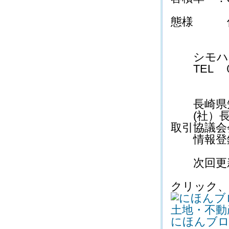
態様 
シモハマ
TEL 
長崎県知
(社）長
取引協議会
情報登録
次回更新
クリック、
にほんブ