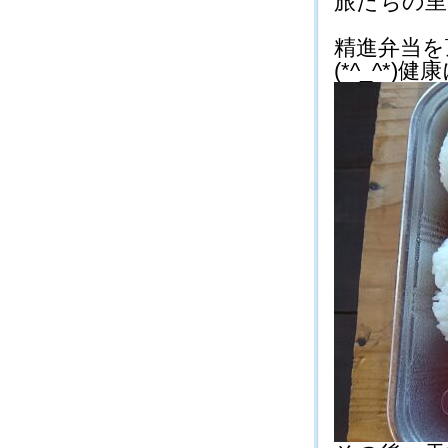
旅たちの里 
精進弁当を
(*^_^*)健