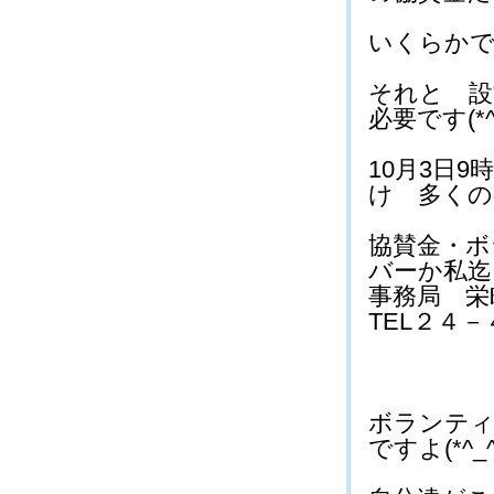
いくらかで
それと 
必要です(*^_
10月3日9
け 多くの参
協賛金・ボ
バーか私迄
事務局 栄
TEL２
下濱０
ボランティ
ですよ(*^_