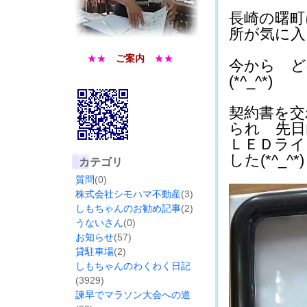
長崎の曙町
所が気に入り
★★
ご案内
★★
今から ど
(*^_^*)
契約書を交
られ 先日
ＬＥＤライ
した(*^_^*)
カテゴリ
質問
(0)
株式会社シモハマ不動産
(3)
しもちゃんのお勧め記事
(2)
うないさん
(0)
お知らせ
(57)
貸駐車場
(2)
しもちゃんのわくわく日記
(3929)
諫早でマラソン大会への道