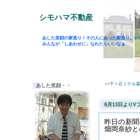
シモハマ不動産
あした笑顔の家造り！その人にあった家造り。い
みんなが「しあわせに」なれたらいいなぁ
<<
千々石ミゲル
あした笑顔・・
6月13日よりV
昨日の新聞
畑岡奈紗と