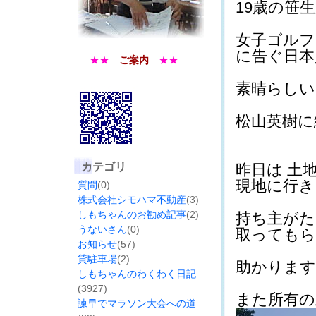
19歳の笹生
女子ゴルフ
に告ぐ日本人
★★
ご案内
★★
素晴らしい＼
松山英樹に
カテゴリ
昨日は 土
現地に行き 
質問
(0)
株式会社シモハマ不動産
(3)
しもちゃんのお勧め記事
(2)
持ち主がた
うないさん
(0)
取ってもらう
お知らせ
(57)
貸駐車場
(2)
助かります(*
しもちゃんのわくわく日記
(3927)
また所有の
諫早でマラソン大会への道