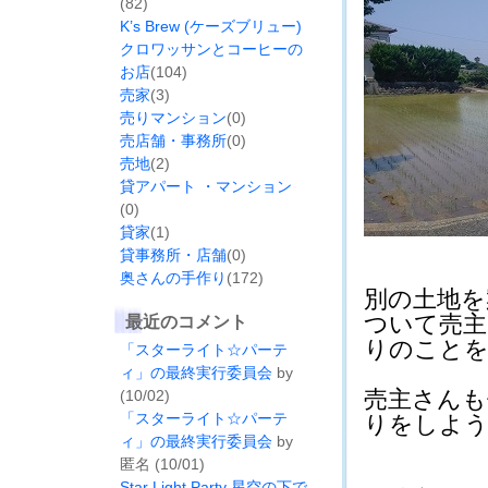
(82)
K’s Brew (ケーズブリュー)
クロワッサンとコーヒーの
お店
(104)
売家
(3)
売りマンション
(0)
売店舗・事務所
(0)
売地
(2)
貸アパート ・マンション
(0)
貸家
(1)
貸事務所・店舗
(0)
奥さんの手作り
(172)
別の土地を
ついて売主
最近のコメント
りのことを話す
「スターライト☆パーテ
ィ」の最終実行委員会
by
売主さんも
(10/02)
「スターライト☆パーテ
りをしようか
ィ」の最終実行委員会
by
匿名 (10/01)
Star Light Party 星空の下で